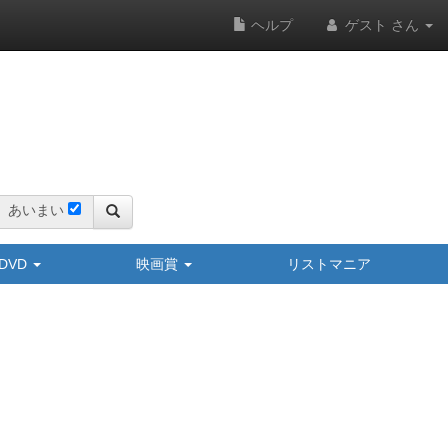
ヘルプ
ゲスト さん
あいまい
y/DVD
映画賞
リストマニア