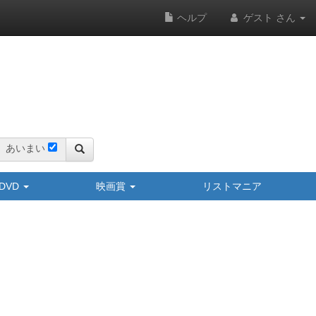
ヘルプ
ゲスト さん
あいまい
y/DVD
映画賞
リストマニア