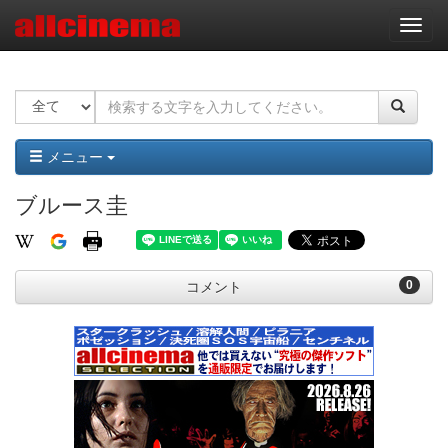
ナ
ビ
ゲ
ー
シ
ョ
ン
メニュー
ブルース圭
0
コメント