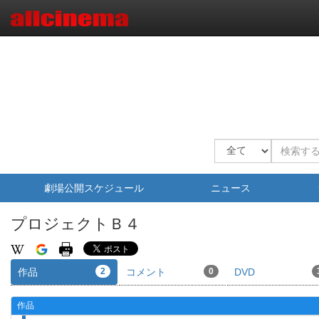
劇場公開スケジュール
ニュース
プロジェクトＢ４
作品
2
コメント
0
DVD
作品