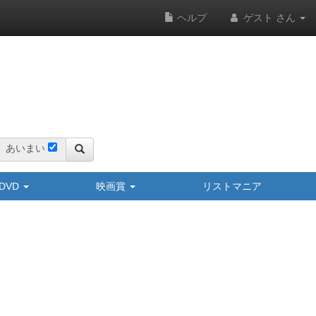
ヘルプ
ゲスト さん
あいまい
y/DVD
映画賞
リストマニア