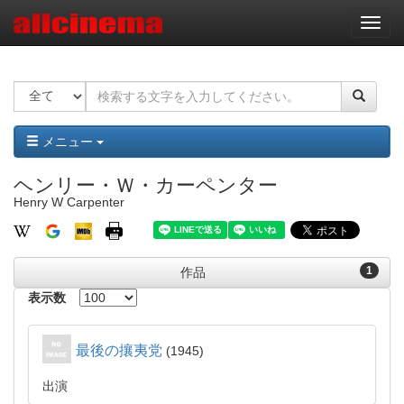
ナ
ビ
ゲ
ー
シ
ョ
ン
メニュー
ヘンリー・Ｗ・カーペンター
Henry W Carpenter
1
作品
表示数
最後の攘夷党
1945
出演