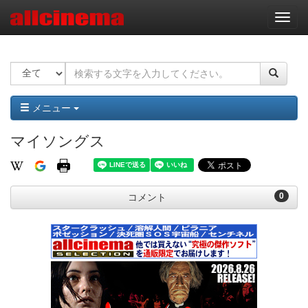
ナ
ビ
ゲ
ー
シ
ョ
ン
メニュー
マイソングス
0
コメント