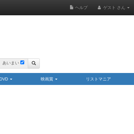
ヘルプ
ゲスト さん
あいまい
y/DVD
映画賞
リストマニア