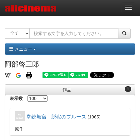
ナ
ビ
ゲ
ー
シ
ョ
ン
メニュー
阿部啓三郎
1
作品
表示数
拳銃無宿 脱獄のブルース
1965
原作