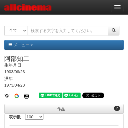
ナ
ビ
ゲ
ー
シ
ョ
ン
メニュー
阿部知二
生年月日
1903/06/26
没年
1973/04/23
7
作品
表示数