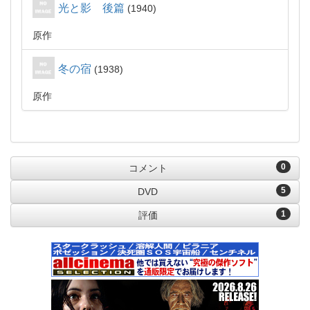
光と影 後篇
1940
原作
冬の宿
1938
原作
0
コメント
5
DVD
1
評価