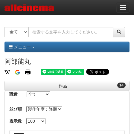
ナ
ビ
ゲ
ー
シ
ョ
ン
メニュー
阿部能丸
14
作品
職種
並び順
表示数