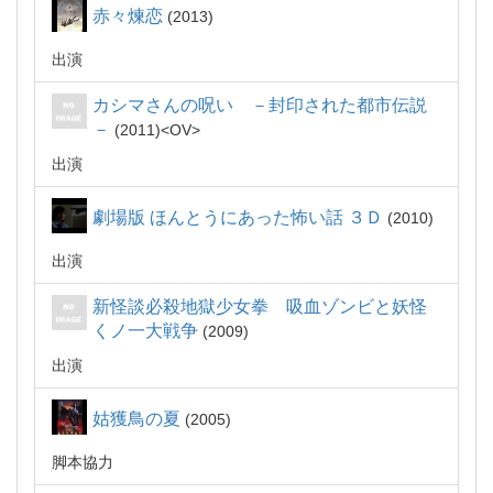
赤々煉恋
2013
出演
カシマさんの呪い －封印された都市伝説
－
2011
OV
出演
劇場版 ほんとうにあった怖い話 ３Ｄ
2010
出演
新怪談必殺地獄少女拳 吸血ゾンビと妖怪
くノ一大戦争
2009
出演
姑獲鳥の夏
2005
脚本協力