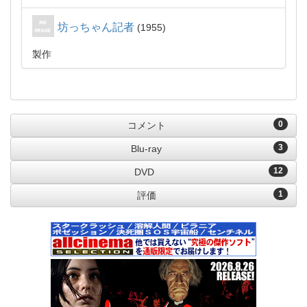
坊っちゃん記者
1955
製作
0
コメント
3
Blu-ray
12
DVD
1
評価