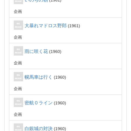
1961
企画
大暴れマドロス野郎
1961
企画
雨に咲く花
1960
企画
幌馬車は行く
1960
企画
密航０ライン
1960
企画
白銀城の対決
1960