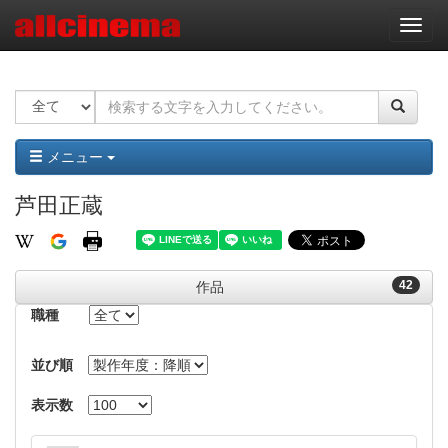
ナ
ビ
ゲ
ー
シ
ョ
ン
メニュー
芦田正蔵
42
作品
職種
並び順
表示数