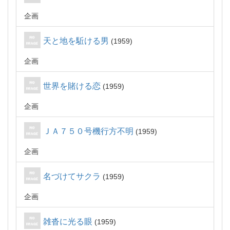
企画
天と地を駈ける男
1959
企画
世界を賭ける恋
1959
企画
ＪＡ７５０号機行方不明
1959
企画
名づけてサクラ
1959
企画
雑沓に光る眼
1959