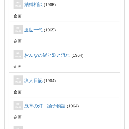
結婚相談
1965
企画
渡世一代
1965
企画
おんなの渦と淵と流れ
1964
企画
猟人日記
1964
企画
浅草の灯 踊子物語
1964
企画