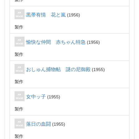
黒帯有情 花と嵐
1956
製作
愉快な仲間 赤ちゃん特急
1956
製作
おしゅん捕物帖 謎の尼御殿
1955
製作
女中ッ子
1955
製作
落日の血闘
1955
製作