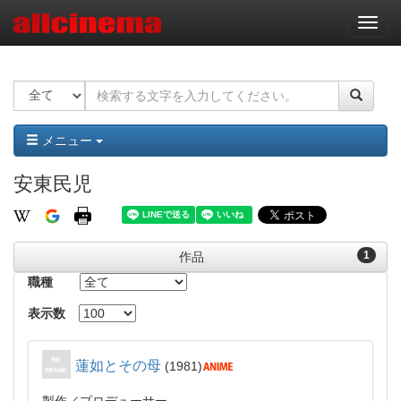
ナ
ビ
ゲ
ー
シ
ョ
ン
メニュー
安東民児
1
作品
職種
表示数
蓮如とその母
1981