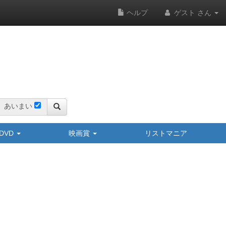
ヘルプ
ゲスト さん
あいまい
y/DVD
映画賞
リストマニア