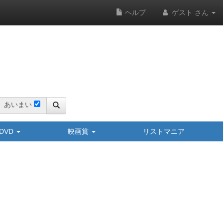
ヘルプ
ゲスト さん
あいまい
y/DVD
映画賞
リストマニア