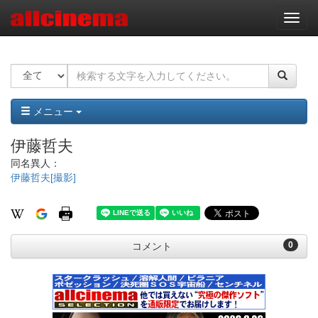
ナ
ビ
ゲ
ー
シ
ョ
ン
メニュー
伊藤哲夫
同名異人：
伊藤哲夫[撮影]
0
コメント