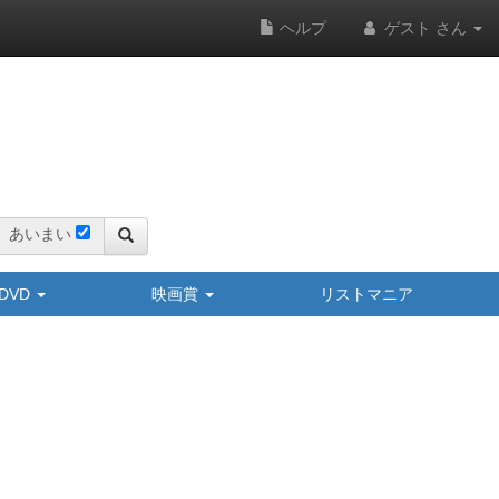
ヘルプ
ゲスト さん
あいまい
y/DVD
映画賞
リストマニア