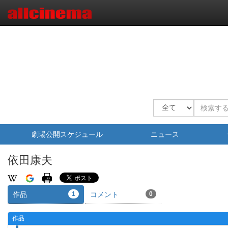
劇場公開スケジュール
ニュース
依田康夫
作品
1
コメント
0
作品