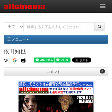
ナ
ビ
ゲ
ー
シ
ョ
ン
メニュー
依田知也
0
コメント