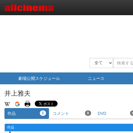
劇場公開スケジュール
ニュース
井上雅夫
作品
1
コメント
0
DVD
作品