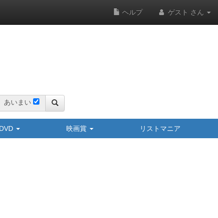
ヘルプ
ゲスト さん
あいまい
y/DVD
映画賞
リストマニア