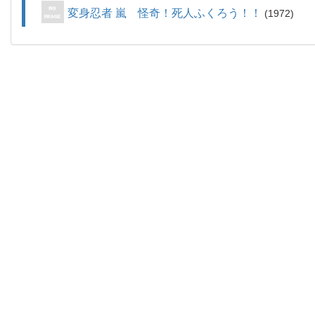
変身忍者 嵐 怪奇！死人ふくろう！！
1972