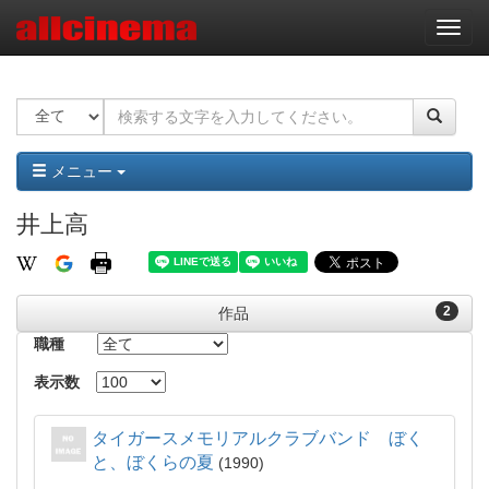
ナ
ビ
ゲ
ー
シ
ョ
ン
メニュー
井上高
2
作品
職種
表示数
タイガースメモリアルクラブバンド ぼく
と、ぼくらの夏
1990