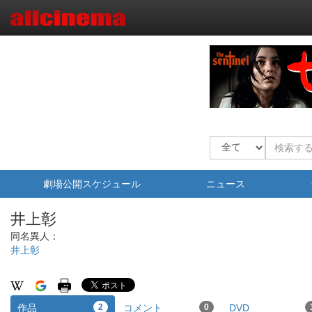
劇場公開スケジュール
ニュース
井上彰
同名異人：
井上彰
作品
2
コメント
0
DVD