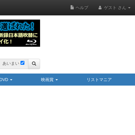
ヘルプ
ゲスト さん
あいまい
y/DVD
映画賞
リストマニア