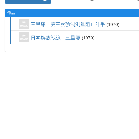
作品
三里塚 第三次強制測量阻止斗争
1970
日本解放戦線 三里塚
1970