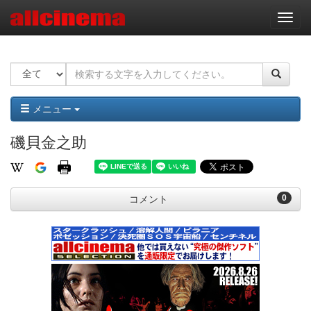
ナ
ビ
ゲ
ー
シ
ョ
ン
メニュー
磯貝金之助
0
コメント