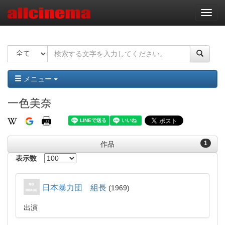
ナ
ビ
ゲ
ー
シ
ョ
ン
メニュー
一色美奈
1
作品
表示数
日本暴力団 組長
1969
出演