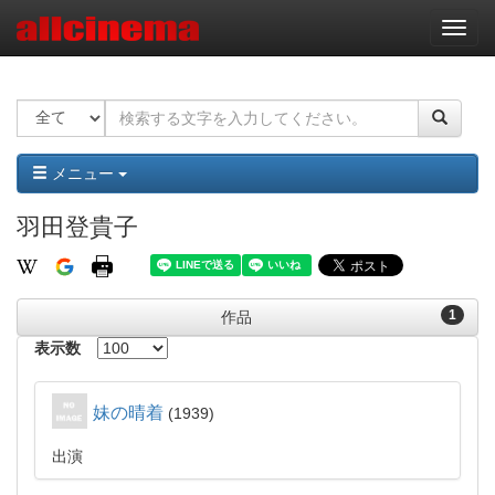
ナ
ビ
ゲ
ー
シ
ョ
ン
メニュー
羽田登貴子
1
作品
表示数
妹の晴着
1939
出演