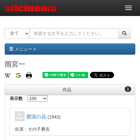
ナ
ビ
ゲ
ー
シ
ョ
ン
メニュー
雨宮一
1
作品
表示数
愛国の花
1942
出演：その子勇吉