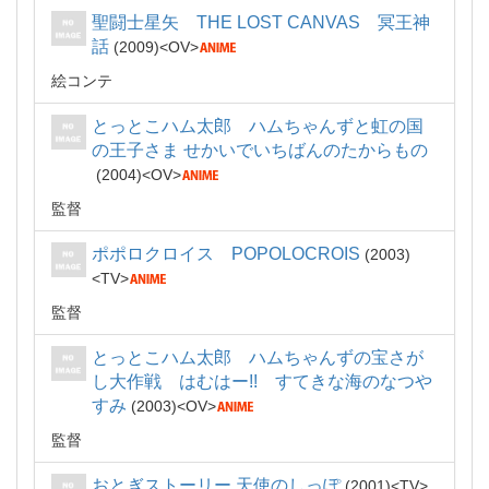
聖闘士星矢 THE LOST CANVAS 冥王神
話
2009
OV
絵コンテ
とっとこハム太郎 ハムちゃんずと虹の国
の王子さま せかいでいちばんのたからもの
2004
OV
監督
ポポロクロイス POPOLOCROIS
2003
TV
監督
とっとこハム太郎 ハムちゃんずの宝さが
し大作戦 はむはー!! すてきな海のなつや
すみ
2003
OV
監督
おとぎストーリー 天使のしっぽ
2001
TV