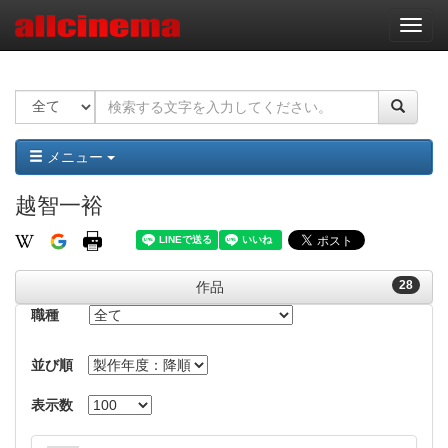
ナ
ビ
ゲ
ー
シ
ョ
ン
メニュー
越智一裕
28
作品
職種
並び順
表示数