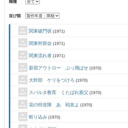
職種
並び順
関東破門状
1971
関東幹部会
1971
関東流れ者
1971
新宿アウトロー ぶっ飛ばせ
1970
大幹部 ケリをつけろ
1970
スパルタ教育 くたばれ親父
1970
花の特攻隊 あゝ戦友よ
1970
斬り込み
1970