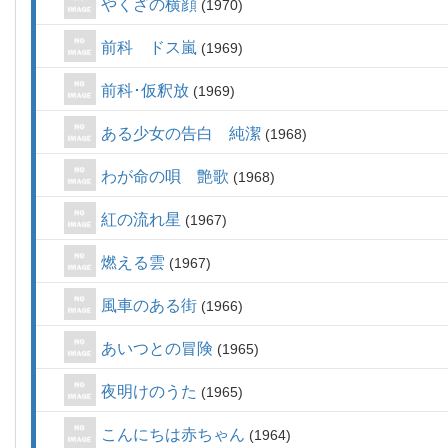
やくざの横顔
1970
前科 ドス嵐
1969
前科･仮釈放
1969
ある少女の告白 純潔
1968
わが命の唄 艶歌
1968
紅の流れ星
1967
燃える雲
1967
風車のある街
1966
あいつとの冒険
1965
夜明けのうた
1965
こんにちは赤ちゃん
1964