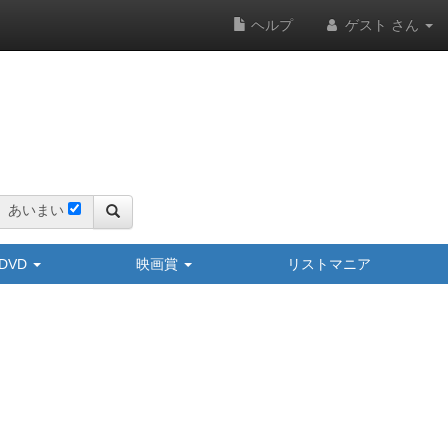
ヘルプ
ゲスト さん
あいまい
y/DVD
映画賞
リストマニア