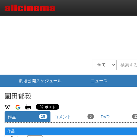
劇場公開スケジュール
ニュース
園田郁毅
作品
19
コメント
0
DVD
1
作品