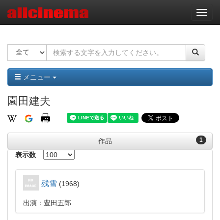
ナ
ビ
ゲ
ー
シ
ョ
ン
メニュー
園田建夫
1
作品
表示数
残雪
1968
出演：豊田五郎