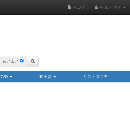
ヘルプ
ゲスト さん
あいまい
y/DVD
映画賞
リストマニア