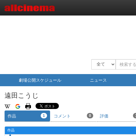
劇場公開スケジュール
ニュース
遠田こうじ
作品
1
コメント
0
評価
作品