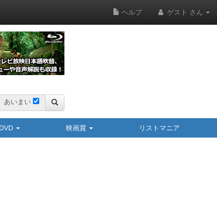
ヘルプ
ゲスト さん
あいまい
y/DVD
映画賞
リストマニア