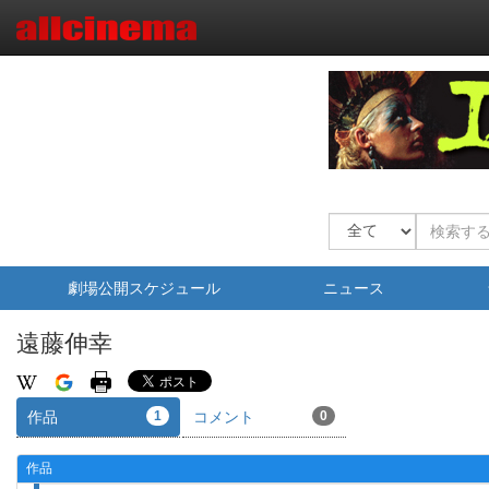
劇場公開スケジュール
ニュース
遠藤伸幸
作品
1
コメント
0
作品