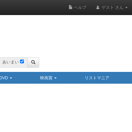
ヘルプ
ゲスト さん
あいまい
y/DVD
映画賞
リストマニア