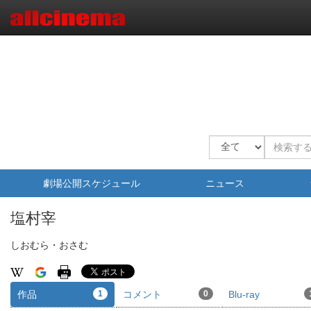
劇場公開スケジュール
ニュース
塩村宰
しおむら・おさむ
作品
1
コメント
0
Blu-ray