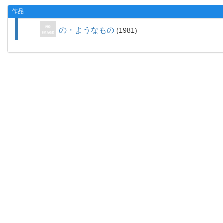
作品
の・ようなもの
1981