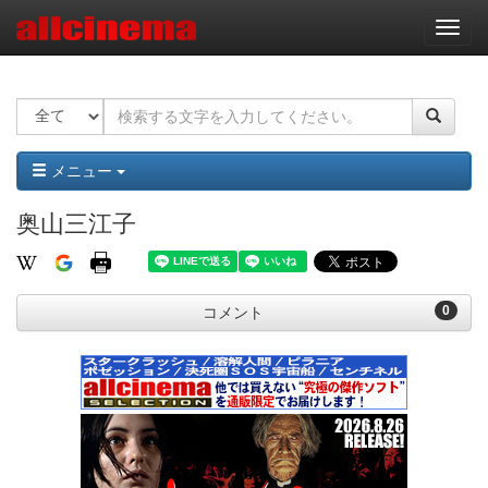
ナ
ビ
ゲ
ー
シ
ョ
ン
メニュー
奥山三江子
0
コメント