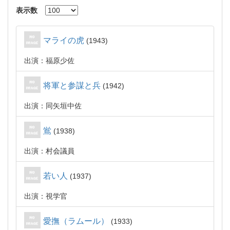
表示数
マライの虎
1943
出演：福原少佐
将軍と参謀と兵
1942
出演：同矢垣中佐
鴬
1938
出演：村会議員
若い人
1937
出演：視学官
愛撫（ラムール）
1933