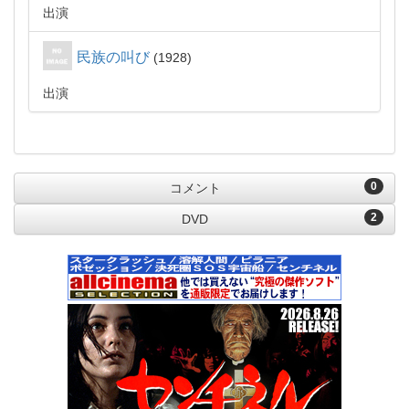
出演
民族の叫び
1928
出演
0
コメント
2
DVD