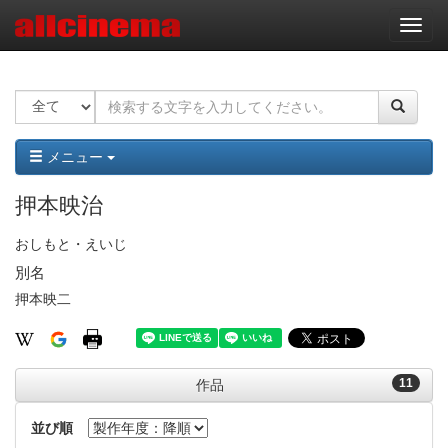
ナ
ビ
ゲ
ー
シ
ョ
ン
メニュー
押本映治
おしもと・えいじ
別名
押本映二
11
作品
並び順