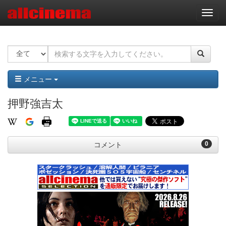
ナ
ビ
ゲ
ー
シ
ョ
ン
メニュー
押野強吉太
0
コメント