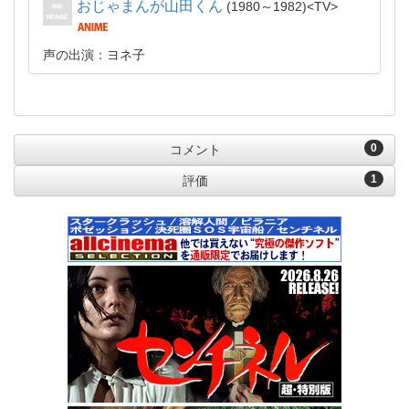
おじゃまんが山田くん
1980～1982
TV
声の出演：ヨネ子
0
コメント
1
評価