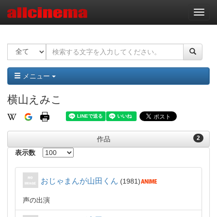
ナ
ビ
ゲ
ー
シ
ョ
ン
メニュー
横山えみこ
2
作品
表示数
おじゃまんが山田くん
1981
声の出演