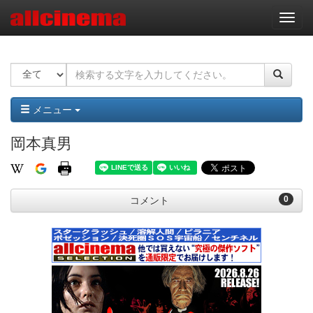
ナ
ビ
ゲ
ー
シ
ョ
ン
メニュー
岡本真男
0
コメント