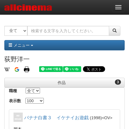
ナ
ビ
ゲ
ー
シ
ョ
ン
メニュー
荻野洋一
3
作品
職種
表示数
バナナ白書３ イケナイお遊戯
1998
OV