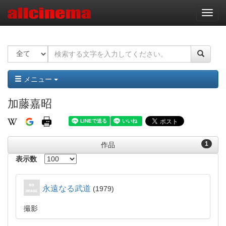
ナ
ビ
ゲ
ー
シ
ョ
ン
メニュー
加藤嘉昭
1
作品
表示数
永遠なる武道
1979
撮影