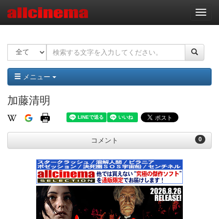
ナ
ビ
ゲ
ー
シ
ョ
ン
メニュー
加藤清明
0
コメント