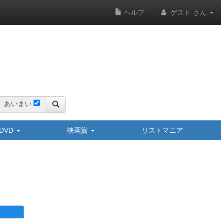
ヘルプ
ゲスト さん
あいまい
y/DVD
映画賞
リストマニア