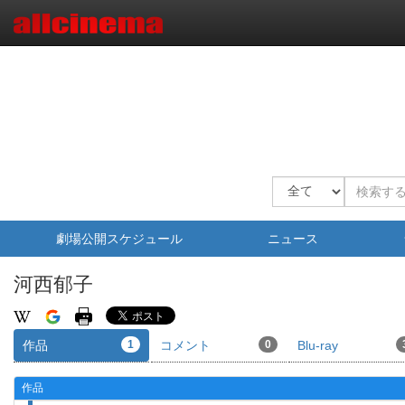
劇場公開スケジュール
ニュース
河西郁子
作品
1
コメント
0
Blu-ray
作品