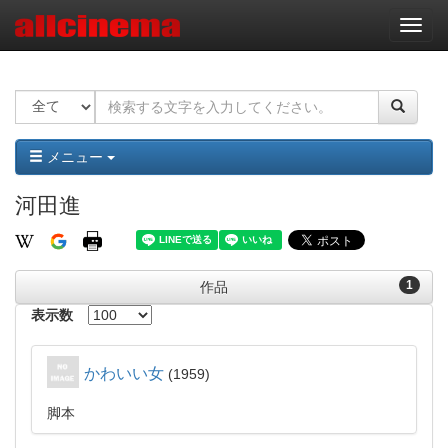
ナ
ビ
ゲ
ー
シ
ョ
ン
メニュー
河田進
1
作品
表示数
かわいい女
1959
脚本