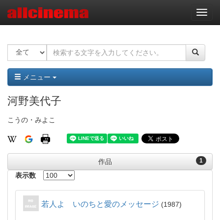
ナ
ビ
ゲ
ー
シ
ョ
ン
メニュー
河野美代子
こうの・みよこ
1
作品
表示数
若人よ いのちと愛のメッセージ
1987