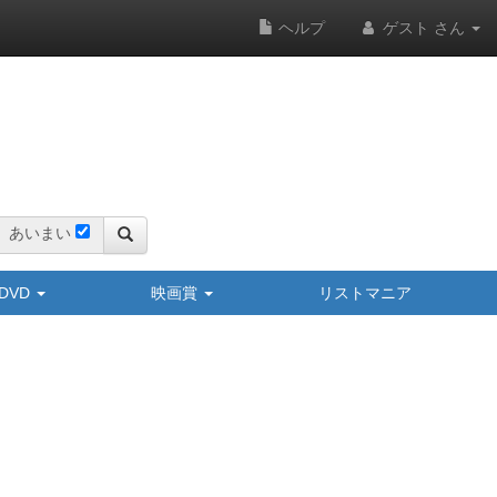
ヘルプ
ゲスト さん
あいまい
y/DVD
映画賞
リストマニア