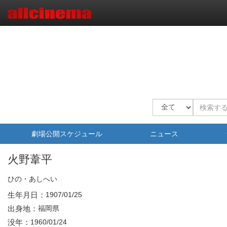
劇場公開スケジュール
ニュース
火野葦平
ひの・あしへい
生年月日：
1907/01/25
出身地：
福岡県
没年：
1960/01/24