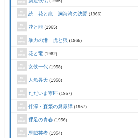
新遊侠伝
1966
続 花と龍 洞海湾の決闘
1966
花と龍
1965
暴力の港 虎と狼
1965
花と竜
1962
女侠一代
1958
人魚昇天
1958
ただいま零匹
1957
伴淳・森繁の糞尿譚
1957
裸足の青春
1956
馬賊芸者
1954