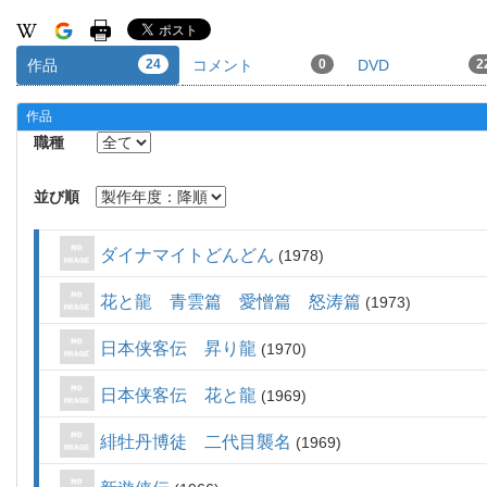
作品
24
コメント
0
DVD
2
作品
職種
並び順
ダイナマイトどんどん
1978
花と龍 青雲篇 愛憎篇 怒涛篇
1973
日本侠客伝 昇り龍
1970
日本侠客伝 花と龍
1969
緋牡丹博徒 二代目襲名
1969