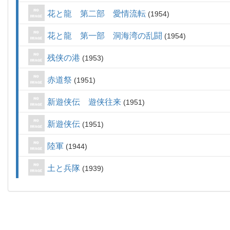
花と龍 第二部 愛情流転
1954
花と龍 第一部 洞海湾の乱闘
1954
残侠の港
1953
赤道祭
1951
新遊侠伝 遊侠往来
1951
新遊侠伝
1951
陸軍
1944
土と兵隊
1939