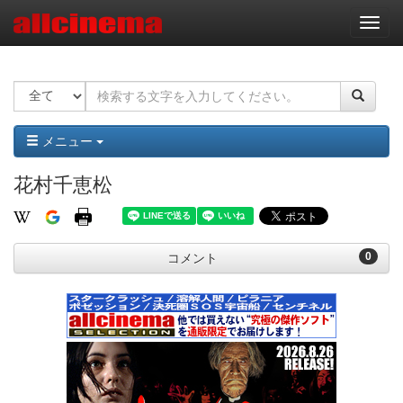
ナ
ビ
ゲ
ー
シ
ョ
ン
メニュー
花村千恵松
0
コメント