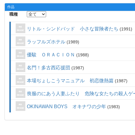
作品
職種
リトル・シンドバッド 小さな冒険者たち
1991
ラッフルズホテル
1989
優駿 ＯＲＡＣＩＯＮ
1988
名門！多古西応援団
1987
本場ぢょしこうマニュアル 初恋微熱篇
1987
喪服のにあう人妻ふたり 危険な女たちの殺人ゲ
OKINAWAN BOYS オキナワの少年
1983