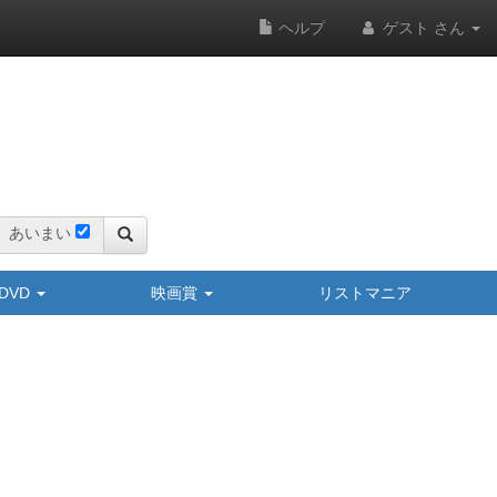
ヘルプ
ゲスト さん
あいまい
y/DVD
映画賞
リストマニア