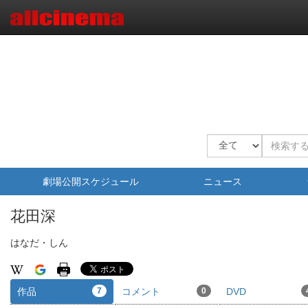
劇場公開スケジュール
ニュース
花田深
はなだ・しん
作品
7
コメント
0
DVD