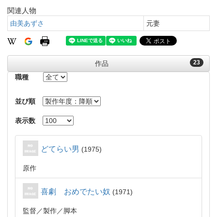
関連人物
由美あずさ
元妻
23
作品
職種
並び順
表示数
どてらい男
1975
原作
喜劇 おめでたい奴
1971
監督
製作
脚本