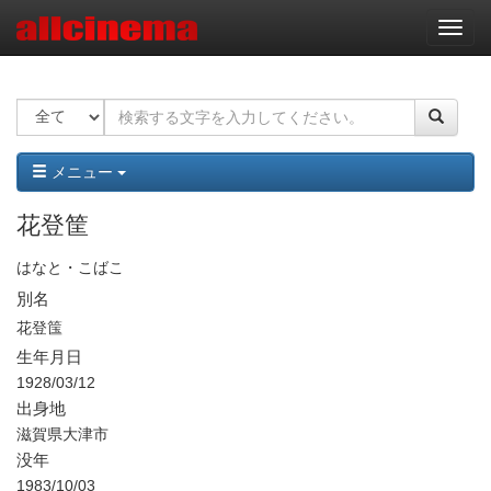
ナ
ビ
ゲ
ー
シ
ョ
ン
メニュー
花登筐
はなと・こばこ
別名
花登筺
生年月日
1928/03/12
出身地
滋賀県大津市
没年
1983/10/03