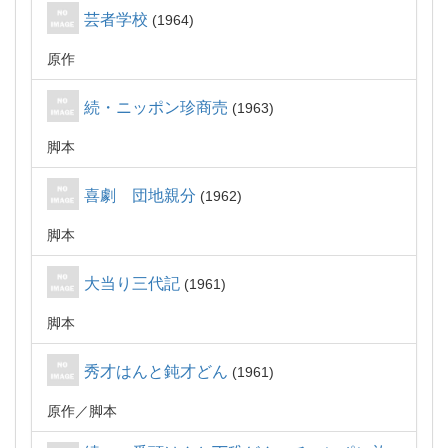
芸者学校
1964
原作
続・ニッポン珍商売
1963
脚本
喜劇 団地親分
1962
脚本
大当り三代記
1961
脚本
秀才はんと鈍才どん
1961
原作
脚本