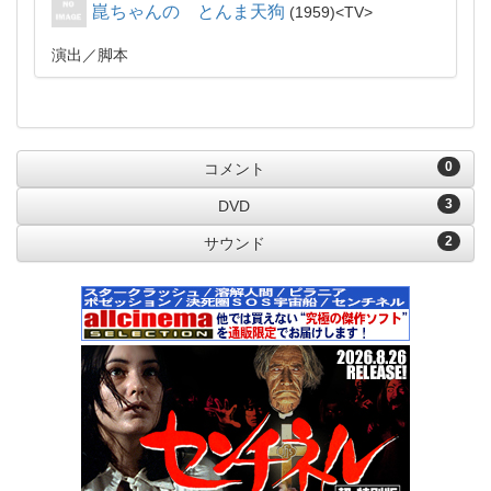
崑ちゃんの とんま天狗
1959
TV
演出
脚本
0
コメント
3
DVD
2
サウンド