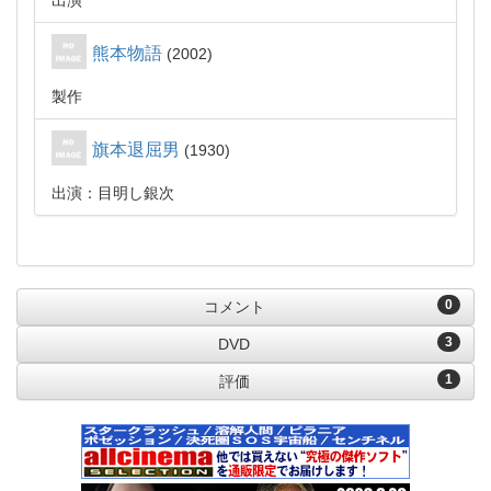
出演
熊本物語
2002
製作
旗本退屈男
1930
出演：目明し銀次
0
コメント
3
DVD
1
評価