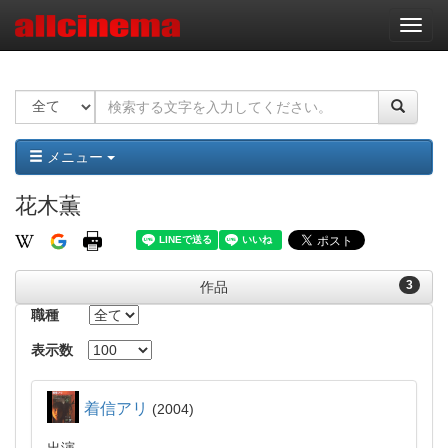
ナ
ビ
ゲ
ー
シ
ョ
ン
メニュー
花木薫
3
作品
職種
表示数
着信アリ
2004