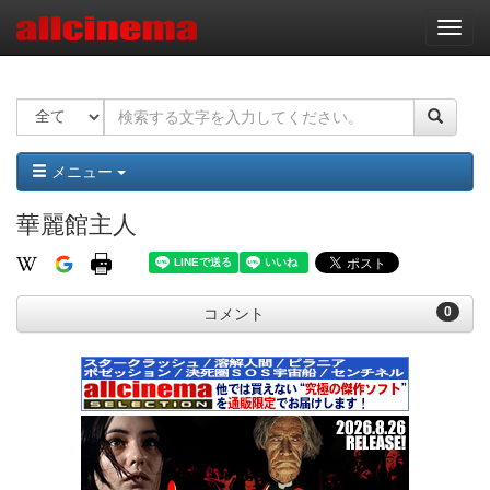
ナ
ビ
ゲ
ー
シ
ョ
ン
メニュー
華麗館主人
0
コメント