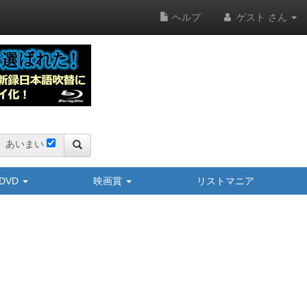
ヘルプ
ゲスト さん
あいまい
y/DVD
映画賞
リストマニア