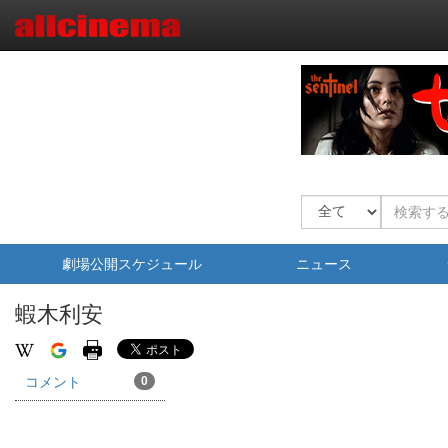
劇場公開スケジュール
ニュース
蝦木利安
コメント
0