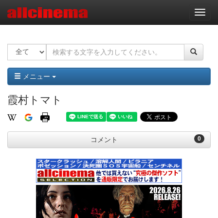
ナ
ビ
ゲ
ー
シ
ョ
ン
メニュー
霞村トマト
0
コメント