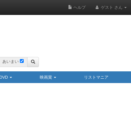
ヘルプ
ゲスト さん
あいまい
y/DVD
映画賞
リストマニア